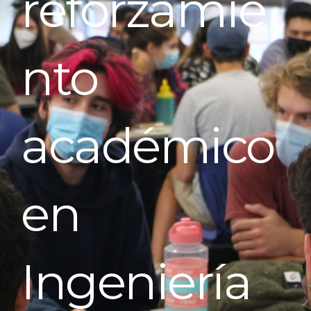
reforzamie
nto
académico
en
Ingeniería