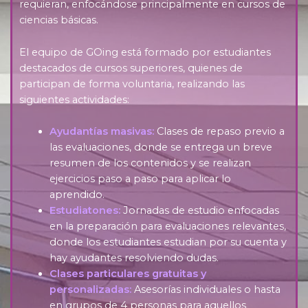
requieran, enfocándose principalmente en cursos de
ciencias básicas.
El equipo de GOing está formado por estudiantes
destacados de cursos superiores, quienes de
participan de forma voluntaria, realizando las
siguientes actividades:
Ayudantías masivas:
Clases de repaso previo a
las evaluaciones, donde se entrega un breve
resumen de los contenidos y se realizan
ejercicios paso a paso para aplicar lo
aprendido.
Estudiatones:
Jornadas de estudio enfocadas
en la preparación para evaluaciones relevantes,
donde los estudiantes estudian por su cuenta y
hay ayudantes resolviendo dudas.
Clases particulares gratuitas y
personalizadas:
Asesorías individuales o hasta
en grupos de 4 personas para aquellos